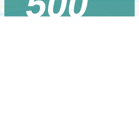
500
莫氏醫美認證診所
全臺超過500家，拒絕假貨！
開啟自信旅程第一站
即刻查詢