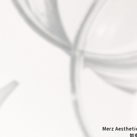
Merz Aes
如