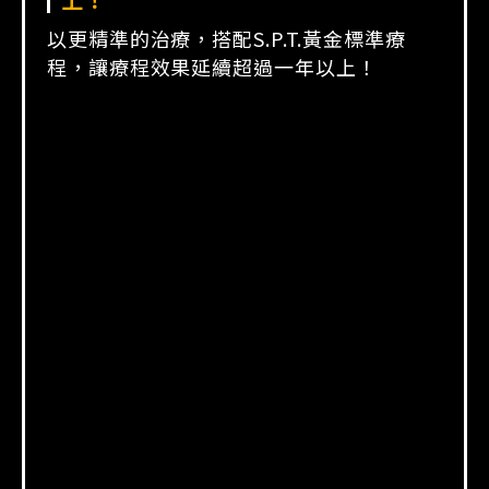
精準治療
能更精準控制治療深度及層次，只將能量集
中
在需要的位置，達到最有效的治療！
安全治療
即時治療監控，能避免能量傷害周遭組織
(如神經、骨頭)，也能避免無效治療