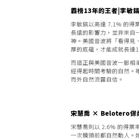
霸榜13年的王者|李敏鎬 
李敏鎬以高達 7.1% 的
長遠的影響力，並非來自
神。美國音波將「看得見
厚的底蘊，才能成就長達
而這正與美國音波一脈相
經得起時間考驗的自然。
而外自然流露自信。
宋慧喬 × Beloter
宋慧喬則以 2.6% 的
一次鏡頭前都自然動人。她身