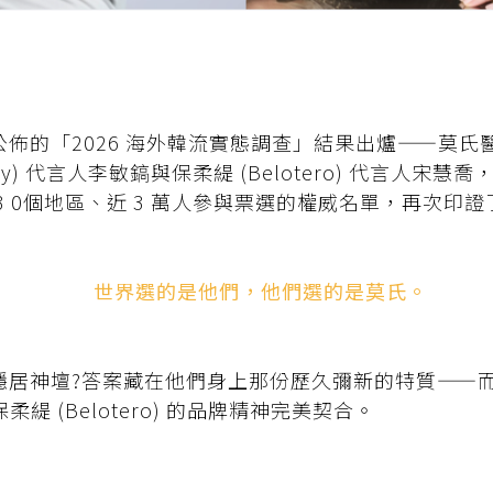
的「2026 海外韓流實態調查」結果出爐——莫氏醫學
apy) 代言人李敏鎬與保柔緹 (Belotero) 代言人
3 0個地區、近 3 萬人參與票選的權威名單，再次印
世界選的是他們，他們選的是莫氏。
穩居神壇?答案藏在他們身上那份歷久彌新的特質——
 與保柔緹 (Belotero) 的品牌精神完美契合。