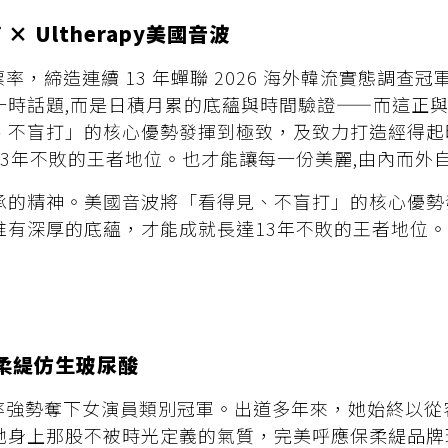
× Ultherapy美國音波
得票率，締造連續 13 年蟬聯 2026 海外韓流實態調
一時話題,而是日積月累的底蘊與時間驗證——而這正
、不盲打」的核心優勢發揮到極致，及致力打造經得起
13年不敗的王者地位。也才能讓每一份美麗,由內而外
承的精神。美國音波將「看得見、不盲打」的核心優勢
唯有深厚的底蘊，才能成就長達13年不敗的王者地位。
o保柔緹仿生玻尿酸
得票率強勢奪下女演員類別冠軍。出道多年來，她始終以
上那股不被時光定義的氣質，完美呼應保柔緹品牌理念「Nat