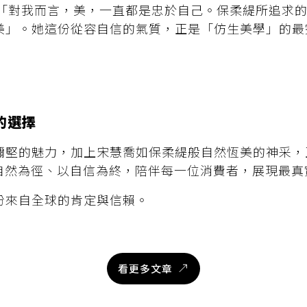
表示：「對我而言，美，一直都是忠於自己。保柔緹所追求
美」。她這份從容自信的氣質，正是「仿生美學」的最
的選擇
彌堅的魅力，加上宋慧喬如保柔緹般自然恆美的神采，
自然為徑、以自信為終，陪伴每一位消費者，展現最真
份來自全球的肯定與信賴。
看更多文章