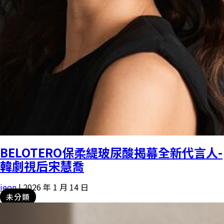
BELOTERO保柔緹玻尿酸揭幕全新代言人-
韓劇視后宋慧喬
ieon
|
2026 年 1 月 14 日
未分類