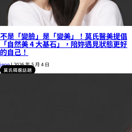
不是「變臉」是「變美」！莫氏醫美提倡
「自然美 4 大基石」，陪妳遇見狀態更好
的自己！
ieon
|
2026 年 5 月 4 日
莫氏精選話題