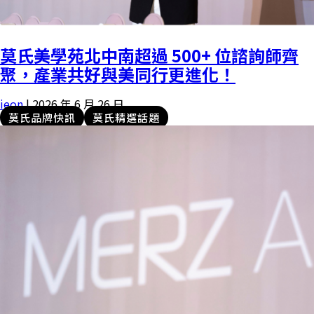
莫氏美學苑北中南超過 500+ 位諮詢師齊
聚，產業共好與美同行更進化！
ieon
|
2026 年 6 月 26 日
莫氏品牌快訊
莫氏精選話題