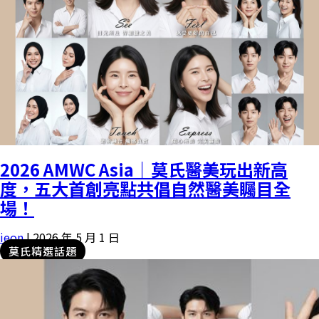
2026 AMWC Asia｜莫氏醫美玩出新高
度，五大首創亮點共倡自然醫美矚目全
場！
ieon
|
2026 年 5 月 1 日
莫氏精選話題