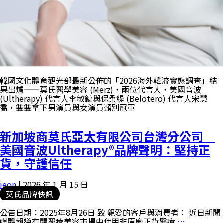
韓國文化體育觀光部最新公佈的「2026海外韓流實態調查」結
果出爐——莫氏醫學美容 (Merz)，兩位代言人，美國音波
(Ultherapy) 代言人李敏鎬與保柔緹 (Belotero) 代言人宋慧
喬，雙雙拿下男演員與女演員類別冠軍
新加坡商莫氏亞太有限公司台灣分公司
美國音波Ultherapy®品牌聲明：堅持正
貨，守護信任
ieon
|
2026 年 1 月 15 日
莫氏品牌快訊
公告日期：2025年8月26日 致 親愛的客戶與消費者： 近日新聞
媒體報導有關醫療美容市場中使用非原廠正貨醫療
…