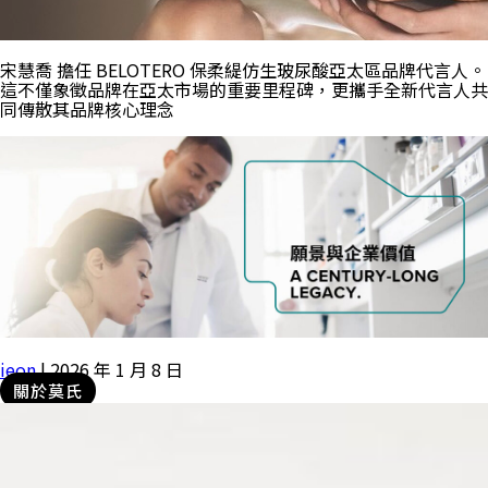
宋慧喬 擔任 BELOTERO 保柔緹仿生玻尿酸亞太區品牌代言人。
這不僅象徵品牌在亞太市場的重要里程碑，更攜手全新代言人共
同傳散其品牌核心理念
ieon
|
2026 年 1 月 8 日
關於莫氏