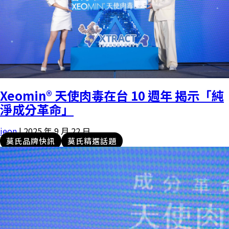
Xeomin® 天使肉毒在台 10 週年 揭示「純
淨成分革命」
ieon
|
2025 年 9 月 22 日
莫氏品牌快訊
莫氏精選話題