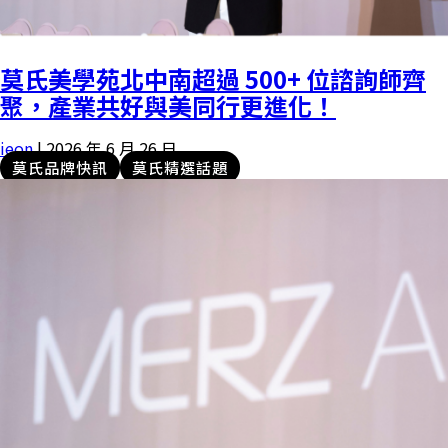
莫氏美學苑北中南超過 500+ 位諮詢師齊
聚，產業共好與美同行更進化！
ieon
|
2026 年 6 月 26 日
莫氏品牌快訊
莫氏精選話題