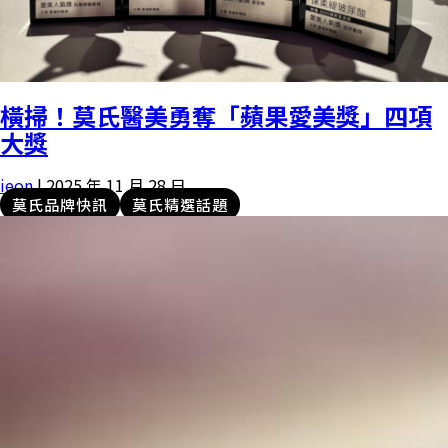
橫掃！莫氏醫美勇奪「蘋果愛美獎」四項
大獎
ieon
|
2025 年 11 月 28 日
莫氏品牌快訊
莫氏精選話題