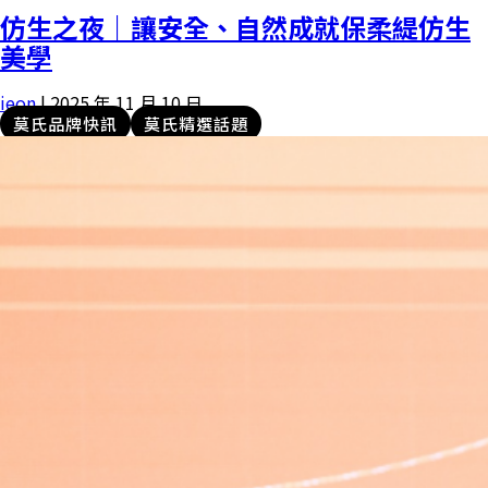
仿生之夜｜讓安全、自然成就保柔緹仿生
美學
ieon
|
2025 年 11 月 10 日
莫氏品牌快訊
莫氏精選話題