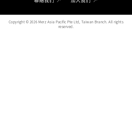
聯絡我們
加入我們
Copyright ©
2026
Merz Asia Pacific Pte Ltd, Taiwan Branch. All rights
reserved.