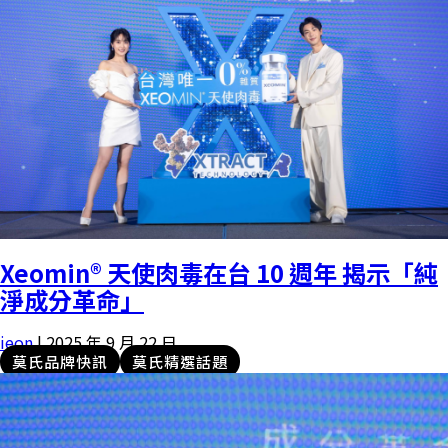
Xeomin® 天使肉毒在台 10 週年 揭示「純
淨成分革命」
ieon
|
2025 年 9 月 22 日
莫氏品牌快訊
莫氏精選話題