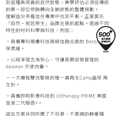
到這種高保真的自然狀態，美學評估必須從傳統
的單一部位修飾轉向全臉狀態的整體規劃。
理解這份矛盾並在專業中找到平衡，正是莫氏
「自然・宛若原生」品牌主張的起點。透過不同
特性的材料科學與科技，例如：
・具備專利親膚科技與絕佳融合度的 Belotero
保柔緹。
・以純淨理念為核心、守護長期容貌管理的
Xeomin 天使肉毒。
・一次療程雙效緊緻的唯一真再生CaHa晶球 再
生針。
・具備即時影像科技的 Ultherapy PRIME 美國
音波二代極透+。
這些方案共同呼應了不刻意、不張揚的靜奢精